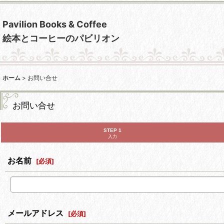
Pavilion Books & Coffee
絵本とコーヒーのパビリオン
ホーム
>
お問い合せ
お問い合せ
STEP 1
入力
お名前
[
必須
]
メールアドレス
[
必須
]