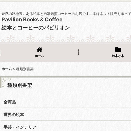
奈良の路地裏にある絵本と自家焙煎コーヒーのお店です。本はネット販売も承っ
Pavilion Books & Coffee
絵本とコーヒーのパビリオン
ホーム
絵本と本
ホーム
>
種類別書架
種類別書架
全商品
世界の絵本
手芸・インテリア