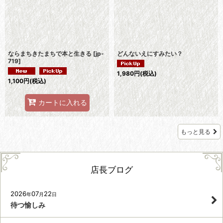
ならまちきたまちで本と生きる
[
jp-
どんないえにすみたい？
719
]
1,980
円
(税込)
1,100
円
(税込)
カートに入れる
もっと見る
店長ブログ
2026
07
22
年
月
日
待つ愉しみ