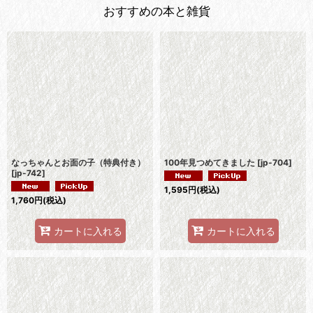
おすすめの本と雑貨
なっちゃんとお面の子（特典付き）
100年見つめてきました
[
jp-704
]
[
jp-742
]
1,595
円
(税込)
1,760
円
(税込)
カートに入れる
カートに入れる