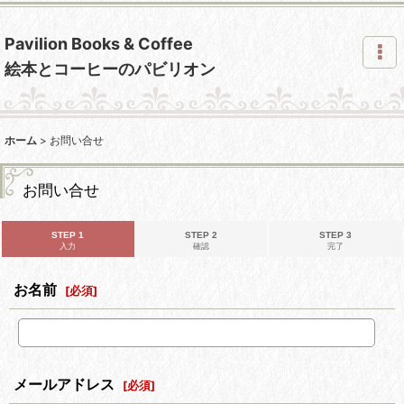
Pavilion Books & Coffee
絵本とコーヒーのパビリオン
ホーム
>
お問い合せ
お問い合せ
STEP 1
STEP 2
STEP 3
入力
確認
完了
お名前
[
必須
]
メールアドレス
[
必須
]