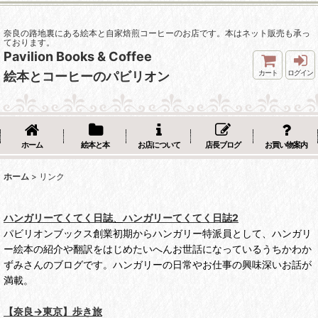
奈良の路地裏にある絵本と自家焙煎コーヒーのお店です。本はネット販売も承っ
ております。
Pavilion Books & Coffee
カート
ログイン
絵本とコーヒーのパビリオン
ホーム
絵本と本
お店について
店長ブログ
お買い物案内
ホーム
>
リンク
ハンガリーてくてく日誌
、
ハンガリーてくてく日誌2
パビリオンブックス創業初期からハンガリー特派員として、ハンガリ
ー絵本の紹介や翻訳をはじめたいへんお世話になっているうちかわか
ずみさんのブログです。ハンガリーの日常やお仕事の興味深いお話が
満載。
【奈良→東京】歩き旅