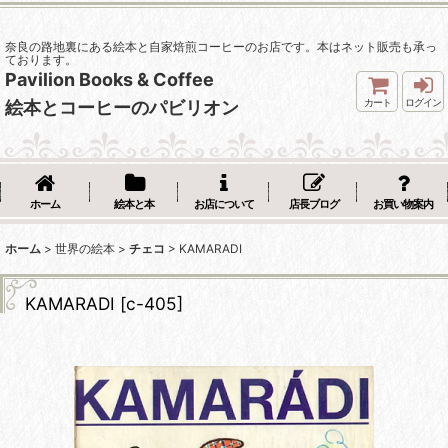
奈良の路地裏にある絵本と自家焙煎コーヒーのお店です。本はネット販売も承っ
ております。
Pavilion Books & Coffee
カート
ログイン
絵本とコーヒーのパビリオン
ホーム
絵本と本
お店について
店長ブログ
お買い物案内
ホーム
>
世界の絵本
>
チェコ
>
KAMARADI
KAMARADI
[
c-405
]