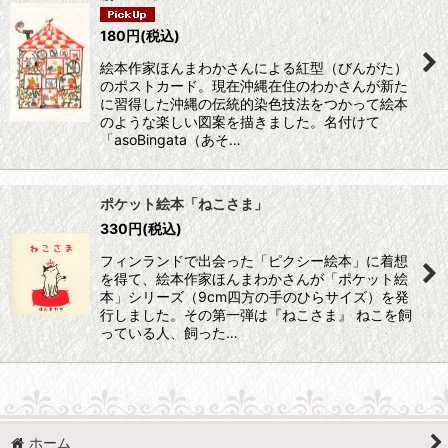
180
円
(税込)
絵本作家ほんまわかさんによる紅型（びんがた）
のポストカード。現在沖縄在住のわかさんが新た
に習得した沖縄の伝統的染色技法をつかって絵本
のような楽しい図案を描きました。名付けて
「asoBingata（あそ…
ポケット絵本「ねこさま」
330
円
(税込)
フィンランドで出会った「ピクシー絵本」に着想
を得て、絵本作家ほんまわかさんが「ポケット絵
本」シリーズ（9cm四方の手のひらサイズ）を発
行しました。その第一弾は『ねこさま』 ねこを飼
っている人、飼った…
ホーム