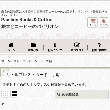
奈良の路地裏にある絵本と自家焙煎コーヒーのお店です。本はネット販売も承っ
ております。
Pavilion Books & Coffee
カート
ログイン
絵本とコーヒーのパビリオン
ホーム
絵本と本
お店について
店長ブログ
お買い物案内
ホーム
>
リトルプレス・カード・手帖
リトルプレス・カード・手帖
店長おすすめのリトルプレスや雑貨類を集めています。
表示順変更
閉じる
4
件
表示数
: