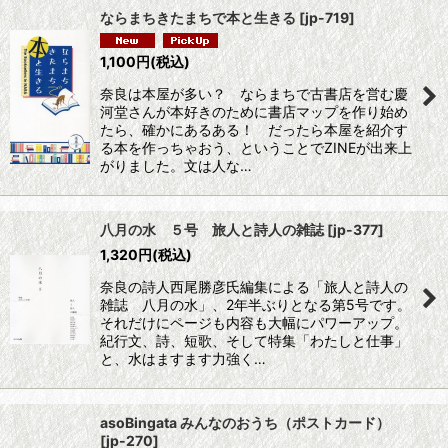
ならまちきたまちで本と生きる
[
jp-719
]
並び順
:
1,100
円
(税込)
奈良は本屋が多い？ ならまちで古書店を営む慶
絞り込む
河堂さんが本好きのために書店マップを作り始め
たら、確かにあるある！ だったら本屋を紹介す
る本を作っちゃおう、ということでZINEが出来上
がりました。文は人な…
八月の水 ５号 旅人と詩人の雑誌
[
jp-377
]
1,320
円
(税込)
奈良の詩人西尾勝彦氏編集による「旅人と詩人の
雑誌 八月の水」、2年半ぶりとなる第5号です。
それだけにページも内容も大幅にパワーアップ。
紀行文、詩、短歌、そして特集「わたしと仕事」
と、水はますます力強く…
asoBingata みんなのおうち（ポストカード）
[
jp-270
]