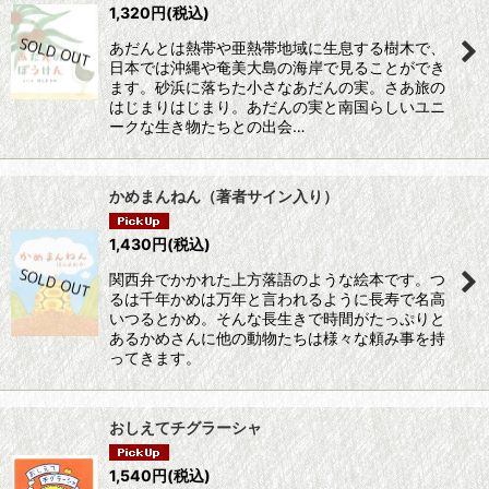
1,320
円
(税込)
あだんとは熱帯や亜熱帯地域に生息する樹木で、
日本では沖縄や奄美大島の海岸で見ることができ
ます。砂浜に落ちた小さなあだんの実。さあ旅の
はじまりはじまり。あだんの実と南国らしいユニ
ークな生き物たちとの出会…
かめまんねん（著者サイン入り）
1,430
円
(税込)
関西弁でかかれた上方落語のような絵本です。つ
るは千年かめは万年と言われるように長寿で名高
いつるとかめ。そんな長生きで時間がたっぷりと
あるかめさんに他の動物たちは様々な頼み事を持
ってきます。
おしえてチグラーシャ
1,540
円
(税込)