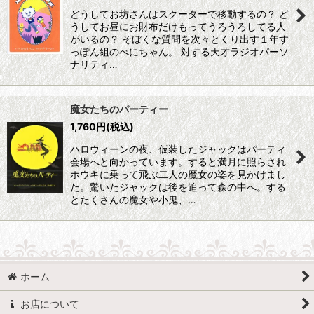
どうしてお坊さんはスクーターで移動するの？ ど
うしてお昼にお財布だけもってうろうろしてる人
がいるの？ そぼくな質問を次々とくり出す１年す
っぽん組のべにちゃん。 対する天才ラジオパーソ
ナリティ…
魔女たちのパーティー
1,760
円
(税込)
ハロウィーンの夜、仮装したジャックはパーティ
会場へと向かっています。すると満月に照らされ
ホウキに乗って飛ぶ二人の魔女の姿を見かけまし
た。驚いたジャックは後を追って森の中へ。する
とたくさんの魔女や小鬼、…
ホーム
お店について