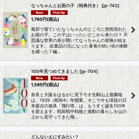
なっちゃんとお面の子（特典付き）
[
jp-742
]
並び順
:
1,760
円
(税込)
風邪で寝ていたなっちゃんのところに突然現れた
絞り込む
お面の子。この子はいったいどこから来たの？ 不
思議な世界の扉が開いてなっちゃんの冒険が始ま
ります。 絵童話の元になった著者の幼い頃の体験
を綴った７編…
100年見つめてきました
[
jp-704
]
1,595
円
(税込)
奈良と大阪をはるかに見下ろす生駒山上遊園地
は、1929（昭和4）年開業。そこで今も現役の日
本最古の遊具「飛行塔」は、もうすぐ誕生100年
を迎えます。戦前戦中戦後と激動の暮らしを山の
上から見守ってきた飛…
どんないえにすみたい？