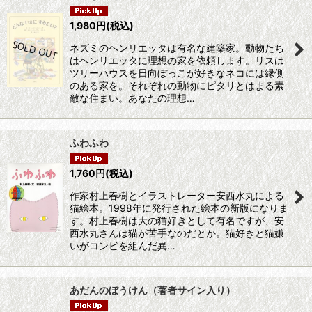
1,980
円
(税込)
ネズミのヘンリエッタは有名な建築家。動物たち
はヘンリエッタに理想の家を依頼します。リスは
ツリーハウスを日向ぼっこが好きなネコには縁側
のある家を。それぞれの動物にピタリとはまる素
敵な住まい。あなたの理想…
ふわふわ
1,760
円
(税込)
作家村上春樹とイラストレーター安西水丸による
猫絵本。1998年に発行された絵本の新版になりま
す。村上春樹は大の猫好きとして有名ですが、安
西水丸さんは猫が苦手なのだとか。猫好きと猫嫌
いがコンビを組んだ異…
あだんのぼうけん（著者サイン入り）