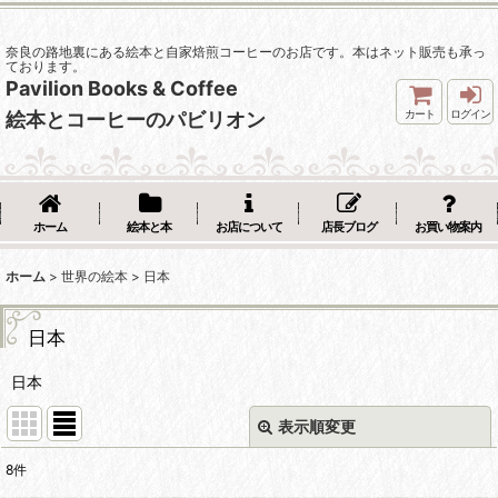
奈良の路地裏にある絵本と自家焙煎コーヒーのお店です。本はネット販売も承っ
ております。
Pavilion Books & Coffee
カート
ログイン
絵本とコーヒーのパビリオン
ホーム
絵本と本
お店について
店長ブログ
お買い物案内
ホーム
>
世界の絵本
>
日本
日本
日本
表示順変更
閉じる
8
件
表示数
: