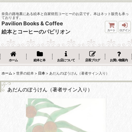
奈良の路地裏にある絵本と自家焙煎コーヒーのお店です。本はネット販売も承っ
ております。
Pavilion Books & Coffee
カート
ログイン
絵本とコーヒーのパビリオン
ホーム
絵本と本
お店について
店長ブログ
お買い物案内
ホーム
>
世界の絵本
>
日本
>
あだんのぼうけん（著者サイン入り）
あだんのぼうけん（著者サイン入り）