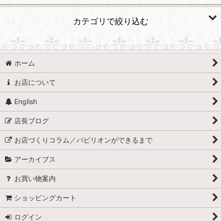
並び順
:
カテゴリで絞り込む
絞り込む
世界の絵本 (全商品)
ホーム
日本
お店について
チェコ
English
ハンガリー
店長ブログ
ポーランド
お店づくりコラム／パビリオンができるまで
ドイツ
アーカイブス
オランダ
お買い物案内
フランス
ショッピングカート
イギリス&USA
ログイン