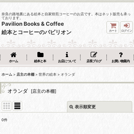
奈良の路地裏にある絵本と自家焙煎コーヒーのお店です。本はネット販売も承っ
ております。
Pavilion Books & Coffee
カート
ログイン
絵本とコーヒーのパビリオン
ホーム
絵本と本
お店について
店長ブログ
お買い物案内
ホーム
>
店主の本棚
>
世界の絵本
>
オランダ
オランダ
[
店主の本棚
]
表示順変更
閉じる
0
件
表示数
: