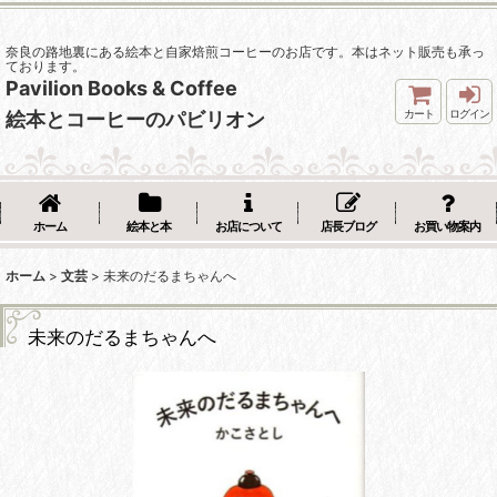
奈良の路地裏にある絵本と自家焙煎コーヒーのお店です。本はネット販売も承っ
ております。
Pavilion Books & Coffee
カート
ログイン
絵本とコーヒーのパビリオン
ホーム
絵本と本
お店について
店長ブログ
お買い物案内
ホーム
>
文芸
>
未来のだるまちゃんへ
未来のだるまちゃんへ