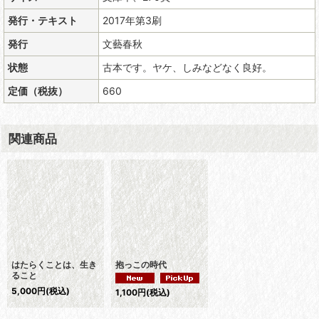
発行・テキスト
2017年第3刷
発行
文藝春秋
状態
古本です。ヤケ、しみなどなく良好。
定価（税抜）
660
関連商品
はたらくことは、生き
抱っこの時代
ること
5,000
円
(税込)
1,100
円
(税込)