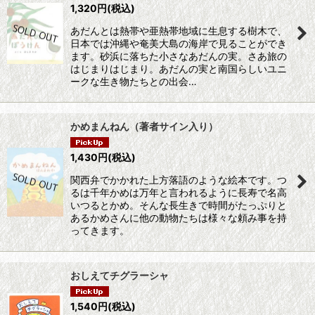
1,320
円
(税込)
あだんとは熱帯や亜熱帯地域に生息する樹木で、
日本では沖縄や奄美大島の海岸で見ることができ
ます。砂浜に落ちた小さなあだんの実。さあ旅の
はじまりはじまり。あだんの実と南国らしいユニ
ークな生き物たちとの出会…
かめまんねん（著者サイン入り）
1,430
円
(税込)
関西弁でかかれた上方落語のような絵本です。つ
るは千年かめは万年と言われるように長寿で名高
いつるとかめ。そんな長生きで時間がたっぷりと
あるかめさんに他の動物たちは様々な頼み事を持
ってきます。
おしえてチグラーシャ
1,540
円
(税込)