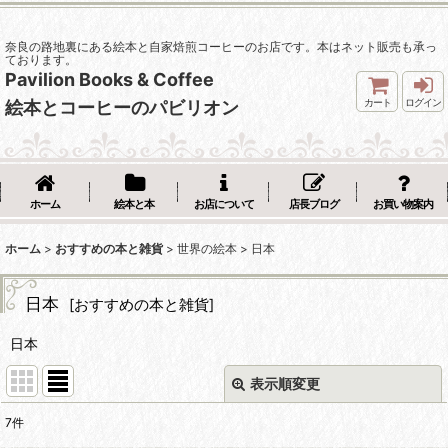
奈良の路地裏にある絵本と自家焙煎コーヒーのお店です。本はネット販売も承っ
ております。
Pavilion Books & Coffee
カート
ログイン
絵本とコーヒーのパビリオン
ホーム
絵本と本
お店について
店長ブログ
お買い物案内
ホーム
>
おすすめの本と雑貨
>
世界の絵本
>
日本
日本
[
おすすめの本と雑貨
]
日本
表示順変更
閉じる
7
件
表示数
: